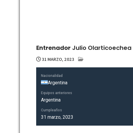
Entrenador
Julio Olarticoechea
31 MARZO, 2023
Nacionalidad
Argentina
Equipos anteriores
Argentina
Cumpleaños
31 marzo, 2023