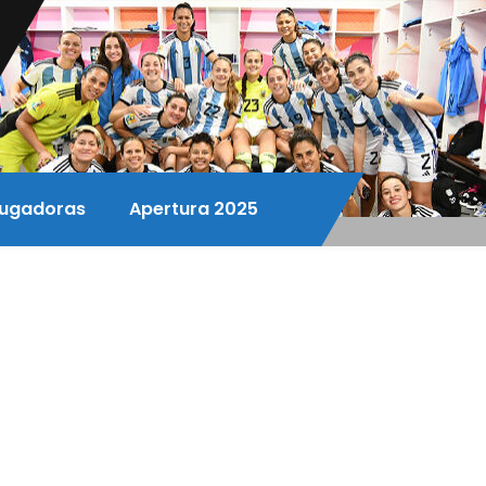
ugadoras
Apertura 2025