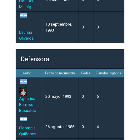
Elisabeth
Minnig
10 septiembre,
0
0
1993
Laurina
Oliveros
Defensora
Jugador
Fecha de nacimiento
Goles
Partidos jugados
20 mayo, 1993
0
6
Agustina
Barroso
Basualdo
26 agosto, 1986
0
4
Florencia
Quiñones