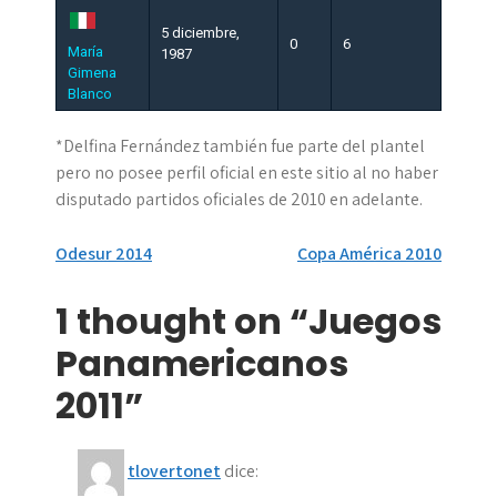
5 diciembre,
0
6
María
1987
Gimena
Blanco
*Delfina Fernández también fue parte del plantel
pero no posee perfil oficial en este sitio al no haber
disputado partidos oficiales de 2010 en adelante.
Navegación
Odesur 2014
Copa América 2010
de
1 thought on “Juegos
entradas
Panamericanos
2011”
tlovertonet
dice: