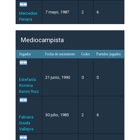
7 mayo, 1987
2
6
Mercedes
Pereyra
Mediocampista
Jugador
Fecha de nacimiento
Goles
Partidos jugados
21 junio, 1990
0
0
Estefanía
Romina
Banini Ruiz
30 julio, 1985
2
6
Fabiana
Gisela
Vallejos