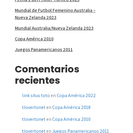
Mundial de Futbol Femenino Australia –
Nueva Zelanda 2023
Mundial Australia/Nueva Zelanda 2023
Copa América 2010
Juegos Panamericanos 2011
Comentarios
recientes
link situs toto
en
Copa América 2022
tlovertonet
en
Copa América 2018
tlovertonet
en
Copa América 2010
tlovertonet
en
Juegos Panamericanos 2011