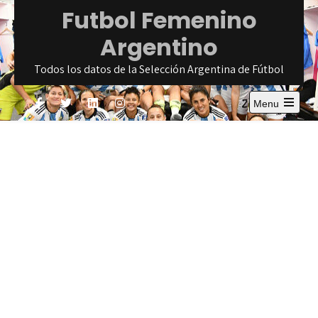
Skip
Futbol Femenino
to
Argentino
content
Todos los datos de la Selección Argentina de Fútbol
Menu
Open
the
main
menu