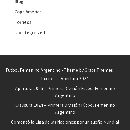
Blog
Copa América
Torneos
Uncategorized
Futbol Femenino Argentino - Theme by Grace Themes
Inicio
Apertura 2024
Apertura 2025 – Primera División Futbol Femenino
Argentino
Clausura 2024 – Primera División Fútbol Femenino
Argentino
Comenzó la Liga de las Naciones: por un sueño Mundial