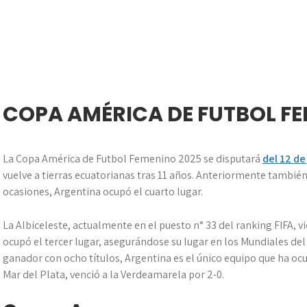
COPA AMÉRICA DE FUTBOL FE
La Copa América de Futbol Femenino 2025 se disputará
del 12 de
vuelve a tierras ecuatorianas tras 11 años. Anteriormente también
ocasiones, Argentina ocupó el cuarto lugar.
La Albiceleste, actualmente en el puesto n° 33 del ranking FIFA, v
ocupó el tercer lugar, asegurándose su lugar en los Mundiales de
ganador con ocho títulos, Argentina es el único equipo que ha oc
Mar del Plata, venció a la Verdeamarela por 2-0.