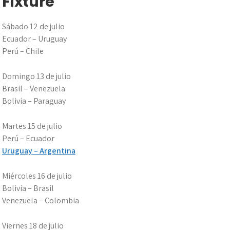
Fixture
Sábado 12 de julio
Ecuador – Uruguay
Perú – Chile
Domingo 13 de julio
Brasil – Venezuela
Bolivia – Paraguay
Martes 15 de julio
Perú – Ecuador
Uruguay – Argentina
Miércoles 16 de julio
Bolivia – Brasil
Venezuela – Colombia
Viernes 18 de julio