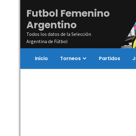
Skip
Futbol Femenino
to
content
Argentino
Todos los datos de la Selección
Argentina de Fútbol
Inicio
Torneos
Partidos
J