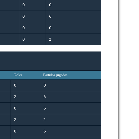
0
0
0
6
0
0
0
2
Goles
Partidos jugados
0
0
2
6
0
6
2
2
0
6