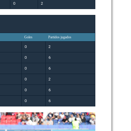
0
2
Goles
Partidos jugados
0
2
0
6
0
6
0
2
0
6
0
6