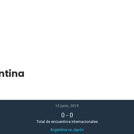
ntina
10 junio, 2019
0
-
0
Total de encuentros internacionales
Argentina vs Japón