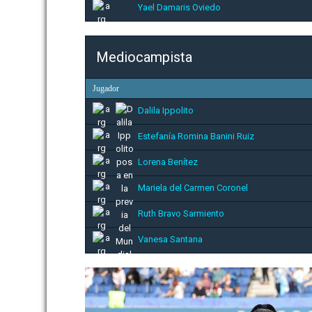
Yael Damaris Oviedo
Mediocampista
Jugador
Dalila Ippolito
Estefanía Romina Banini Ruiz
Lorena Benítez
Mariela del Carmen Coronel
Ruth Bravo Sarmiento
Vanesa Santana