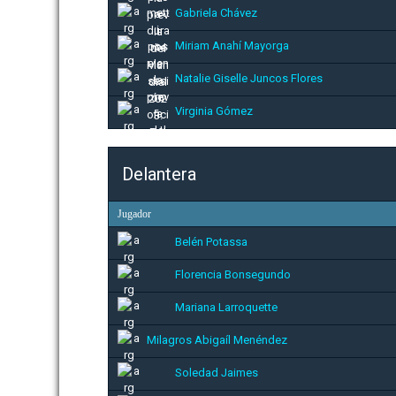
Gabriela Chávez
Miriam Anahí Mayorga
Natalie Giselle Juncos Flores
Virginia Gómez
Delantera
Jugador
Belén Potassa
Florencia Bonsegundo
Mariana Larroquette
Milagros Abigaíl Menéndez
Soledad Jaimes