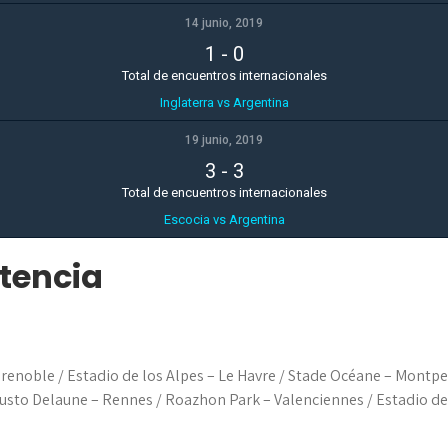
14 junio, 2019
1
-
0
Total de encuentros internacionales
Inglaterra vs Argentina
19 junio, 2019
3
-
3
Total de encuentros internacionales
Escocia vs Argentina
etencia
enoble / Estadio de los Alpes – Le Havre / Stade Océane – Montpell
ugusto Delaune – Rennes / Roazhon Park – Valenciennes / Estadio d