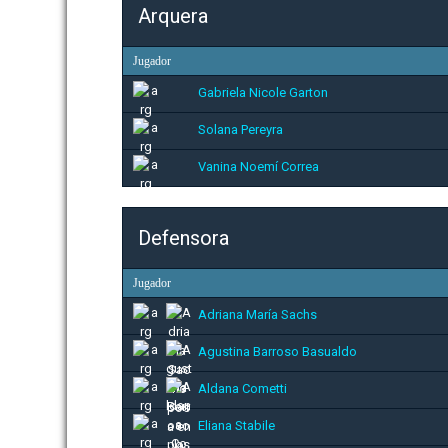
Arquera
Jugador
Gabriela Nicole Garton
Solana Pereyra
Vanina Noemí Correa
Defensora
Jugador
Adriana María Sachs
Agustina Barroso Basualdo
Aldana Cometti
Eliana Stabile