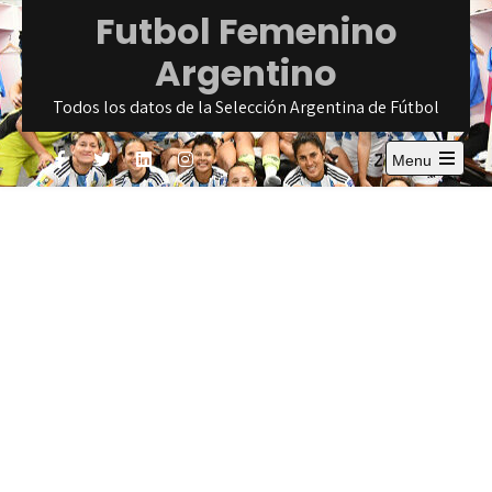
Skip
Futbol Femenino
to
Argentino
content
Todos los datos de la Selección Argentina de Fútbol
Menu
Open
the
main
menu