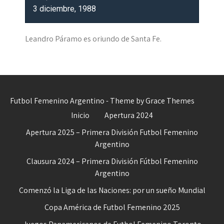
3 diciembre, 1988
Leandro Páramo es oriundo de Santa Fe.
Futbol Femenino Argentino - Theme by Grace Themes
Inicio
Apertura 2024
Apertura 2025 – Primera División Futbol Femenino
Argentino
Clausura 2024 – Primera División Fútbol Femenino
Argentino
Comenzó la Liga de las Naciones: por un sueño Mundial
Copa América de Futbol Femenino 2025