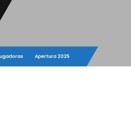
ugadoras
Apertura 2025