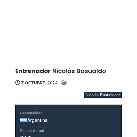
Entrenador
Nicolás Basualdo
7 OCTUBRE, 2024
Nacionalidad
Argentina
Equipo Actual