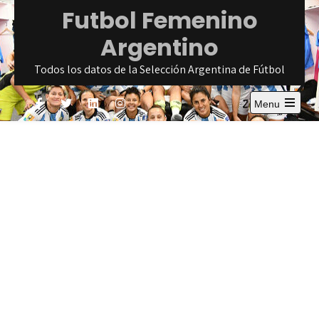
Skip
Futbol Femenino
to
Argentino
content
Todos los datos de la Selección Argentina de Fútbol
Menu
Open
the
main
menu