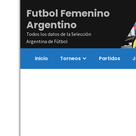
Skip
Futbol Femenino
to
content
Argentino
Todos los datos de la Selección
Argentina de Fútbol
Inicio
Torneos
Partidos
J