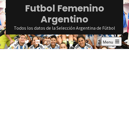
Skip
Futbol Femenino
to
Argentino
content
Todos los datos de la Selección Argentina de Fútbol
Menu
Open
the
main
menu