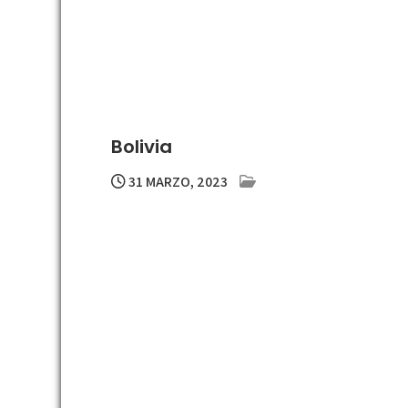
Bolivia
31 MARZO, 2023