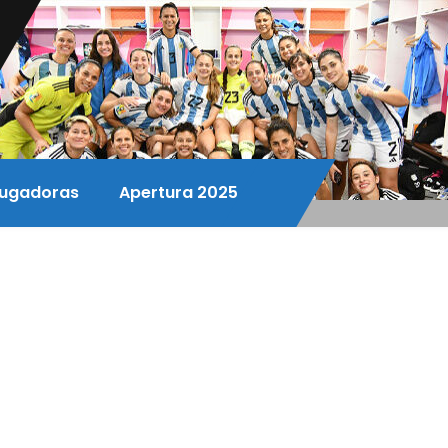
ugadoras
Apertura 2025