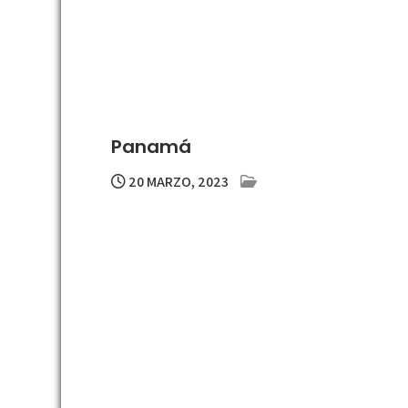
Panamá
20 MARZO, 2023