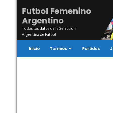
Skip
Futbol Femenino
to
content
Argentino
Todos los datos de la Selección
Argentina de Fútbol
Inicio
Torneos
Partidos
J