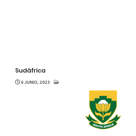
Sudáfrica
8 JUNIO, 2023