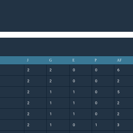
J
G
E
P
AF
2
2
0
0
6
2
2
0
0
2
2
1
1
0
5
2
1
1
0
2
2
1
1
0
2
2
1
0
1
3