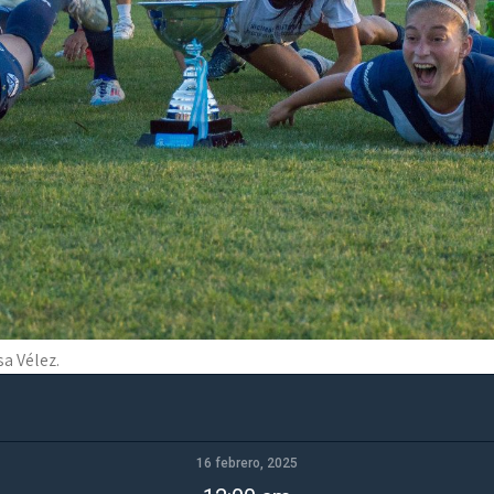
sa Vélez.
16 febrero, 2025