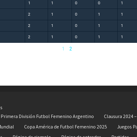
1
1
0
0
1
2
1
0
1
1
2
1
0
1
1
2
1
0
1
1
1
2
es
 Primera División Futbol Femenino Argentino
Clausura 2024 –
Mundial
Copa América de Futbol Femenino 2025
Juegos P