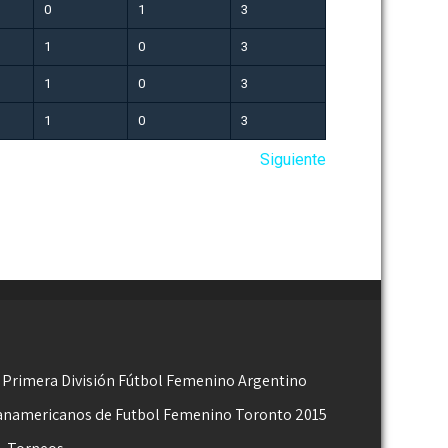
0
1
3
1
0
3
1
0
3
1
0
3
Siguiente
 Primera División Fútbol Femenino Argentino
anamericanos de Futbol Femenino Toronto 2015