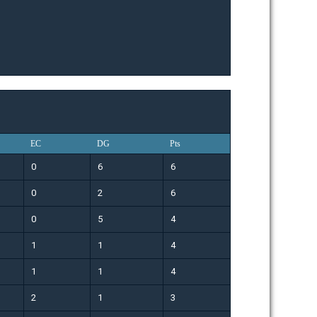
EC
DG
Pts
0
6
6
0
2
6
0
5
4
1
1
4
1
1
4
2
1
3