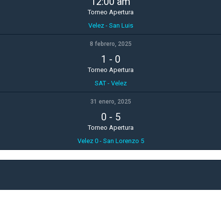
12:00 am
Torneo Apertura
Velez - San Luis
8 febrero, 2025
1
-
0
Torneo Apertura
SAT - Velez
31 enero, 2025
0
-
5
Torneo Apertura
Velez 0 - San Lorenzo 5