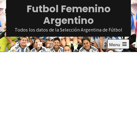
Skip
Futbol Femenino
to
Argentino
content
Todos los datos de la Selección Argentina de Fútbol
Menu
Open
the
main
menu