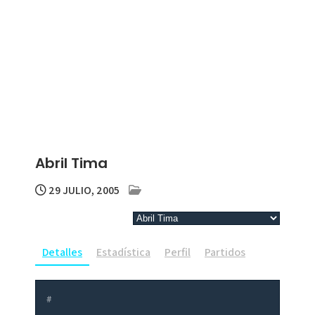
Abril Tima
29 JULIO, 2005
Detalles
Estadística
Perfil
Partidos
#