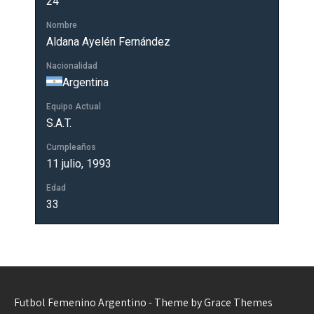
24
Nombre
Aldana Ayelén Fernández
Nacionalidad
Argentina
Equipo Actual
S.A.T.
Cumpleaños
11 julio, 1993
Edad
33
Futbol Femenino Argentino - Theme by Grace Themes