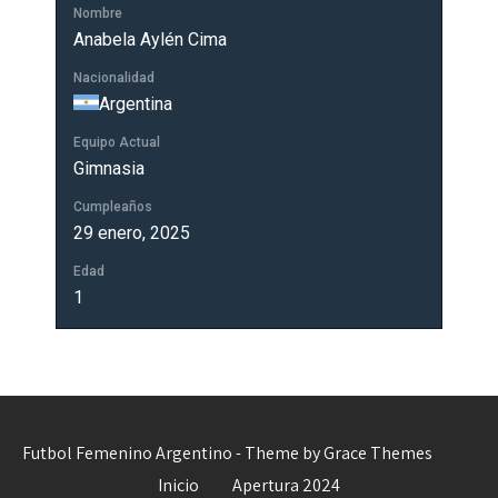
Nombre
Anabela Aylén Cima
Nacionalidad
Argentina
Equipo Actual
Gimnasia
Cumpleaños
29 enero, 2025
Edad
1
Futbol Femenino Argentino - Theme by Grace Themes
Inicio
Apertura 2024