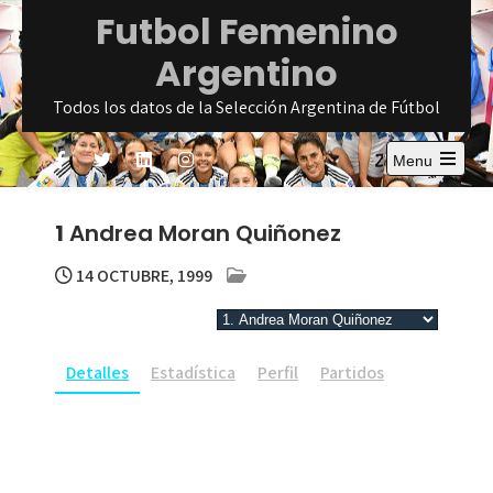
Skip
Futbol Femenino
to
Argentino
content
Todos los datos de la Selección Argentina de Fútbol
Menu
Open
the
main
1
Andrea Moran Quiñonez
menu
14 OCTUBRE, 1999
Detalles
Estadística
Perfil
Partidos