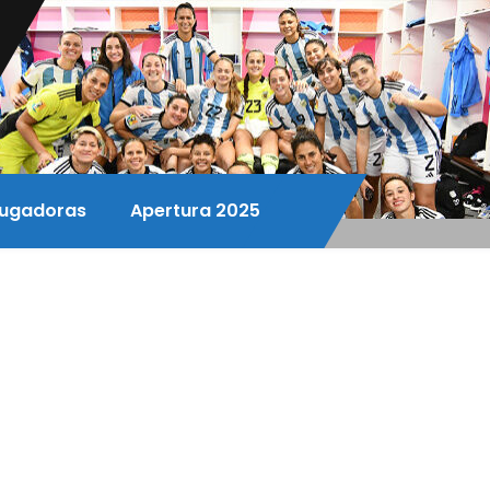
ugadoras
Apertura 2025