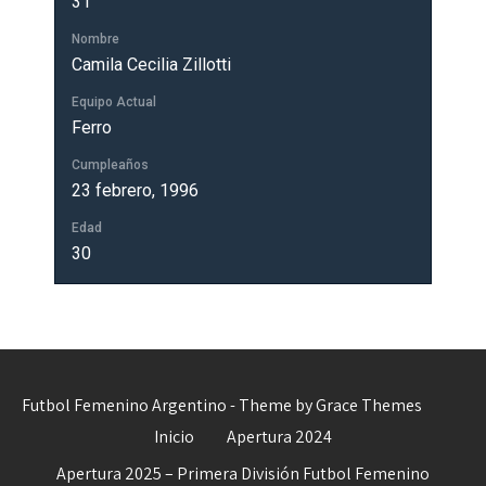
31
Nombre
Camila Cecilia Zillotti
Equipo Actual
Ferro
Cumpleaños
23 febrero, 1996
Edad
30
Futbol Femenino Argentino - Theme by Grace Themes
Inicio
Apertura 2024
Apertura 2025 – Primera División Futbol Femenino