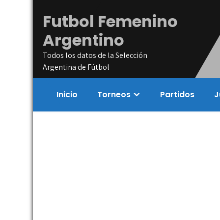
Skip
Futbol Femenino
to
content
Argentino
Todos los datos de la Selección
Argentina de Fútbol
Inicio
Torneos
Partidos
J