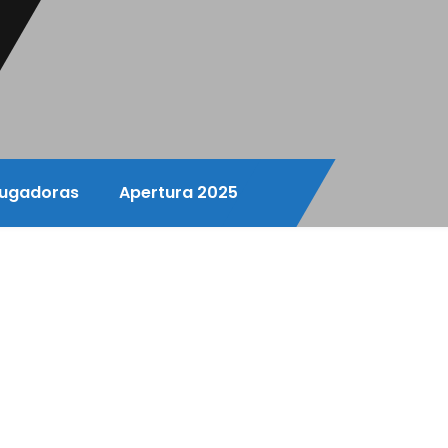
ugadoras
Apertura 2025