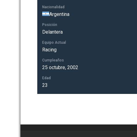
Nacionalidad
Argentina
Posición
Delantera
Equipo Actual
Racing
Cumpleaños
25 octubre, 2002
Edad
23