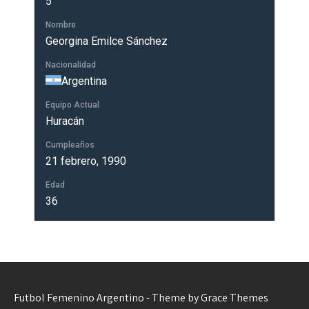
5
Nombre
Georgina Emilce Sánchez
Nacionalidad
Argentina
Equipo Actual
Huracán
Cumpleaños
21 febrero, 1990
Edad
36
Futbol Femenino Argentino - Theme by Grace Themes