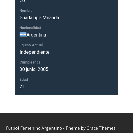
20
Nombre
Guadalupe Miranda
Nacionalidad
Argentina
Equipo Actual
Independiente
Cumpleaños
30 junio, 2005
Edad
21
Futbol Femenino Argentino - Theme by Grace Themes