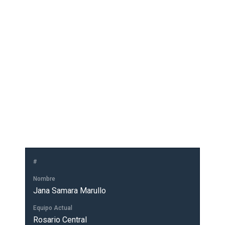
#
Nombre
Jana Samara Marullo
Equipo Actual
Rosario Central