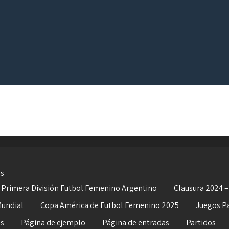
es
 Primera División Futbol Femenino Argentino
Clausura 2024 –
Mundial
Copa América de Futbol Femenino 2025
Juegos P
s
Página de ejemplo
Página de entradas
Partidos