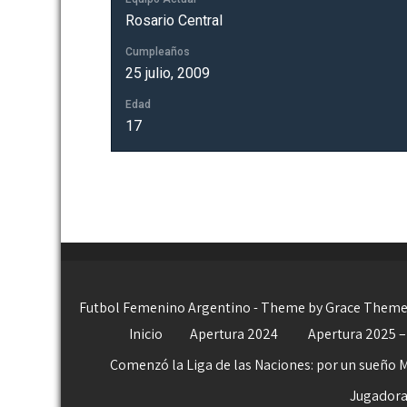
Rosario Central
Cumpleaños
25 julio, 2009
Edad
17
Futbol Femenino Argentino - Theme by Grace Them
Inicio
Apertura 2024
Apertura 2025 –
Comenzó la Liga de las Naciones: por un sueño 
Jugadora