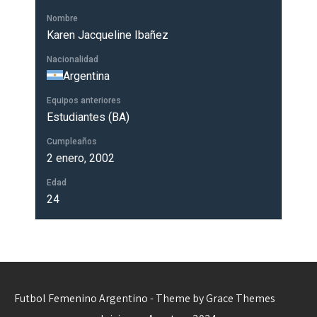
Nombre
Karen Jacqueline Ibañez
Nacionalidad
Argentina
Equipos anteriores
Estudiantes (BA)
Cumpleaños
2 enero, 2002
Edad
24
Futbol Femenino Argentino - Theme by Grace Themes