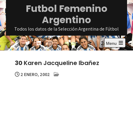
Skip
Futbol Femenino
to
Argentino
content
Todos los datos de la Selección Argentina de Fútbol
Menu
Open
the
main
30
Karen Jacqueline Ibañez
menu
2 ENERO, 2002