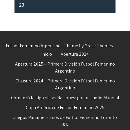
23
Futbol Femenino Argentino - Theme by Grace Themes
Inicio
Apertura 2024
Apertura 2025 – Primera División Futbol Femenino
Argentino
Clausura 2024 – Primera División Fútbol Femenino
Argentino
Comenzó la Liga de las Naciones: por un sueño Mundial
Copa América de Futbol Femenino 2025
Juegos Panamericanos de Futbol Femenino Toronto
2015