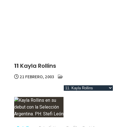
11
Kayla Rollins
21 FEBRERO, 2003