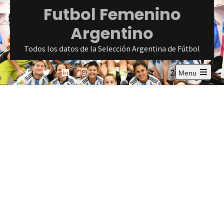
Skip
Futbol Femenino
to
Argentino
content
Todos los datos de la Selección Argentina de Fútbol
Menu
Open
the
main
menu