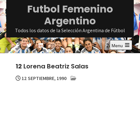
Skip
Futbol Femenino
to
Argentino
content
Todos los datos de la Selección Argentina de Fútbol
Menu
Open
the
main
12
Lorena Beatriz Salas
menu
12 SEPTIEMBRE, 1990