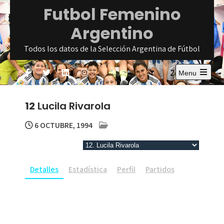
Skip
Futbol Femenino
to
Argentino
content
Todos los datos de la Selección Argentina de Fútbol
Menu
Open
the
main
12
Lucila Rivarola
menu
6 OCTUBRE, 1994
Detalles
Estadística
Perfil
Partidos