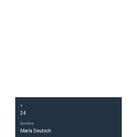
#
24
Nombre
María Deutsch