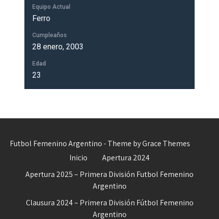
Equipo Actual
Ferro
Cumpleaños
28 enero, 2003
Edad
23
Futbol Femenino Argentino - Theme by Grace Themes
Inicio
Apertura 2024
Apertura 2025 – Primera División Futbol Femenino
Argentino
Clausura 2024 – Primera División Fútbol Femenino
Argentino