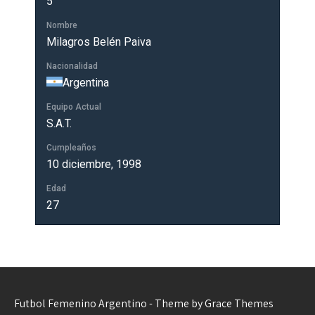
5
Nombre
Milagros Belén Paiva
Nacionalidad
Argentina
Equipo Actual
S.A.T.
Cumpleaños
10 diciembre, 1998
Edad
27
Futbol Femenino Argentino - Theme by Grace Themes