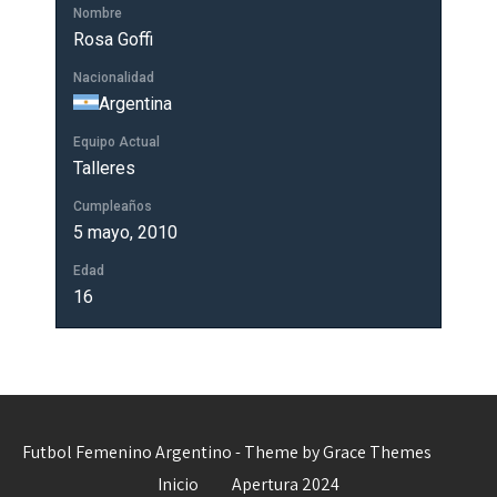
Nombre
Rosa Goffi
Nacionalidad
Argentina
Equipo Actual
Talleres
Cumpleaños
5 mayo, 2010
Edad
16
Futbol Femenino Argentino - Theme by Grace Themes
Inicio
Apertura 2024