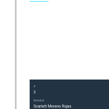
#
3
Nombre
Scarlett Moreno Rojas