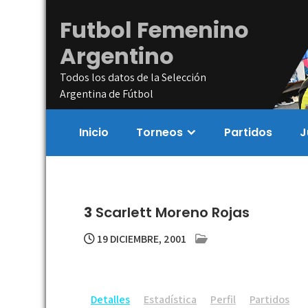
Skip
Futbol Femenino
to
content
Argentino
Todos los datos de la Selección
Argentina de Fútbol
Inicio
Torneos
Partidos
J
3
Scarlett Moreno Rojas
19 DICIEMBRE, 2001
Detalles
Estadística
Perfil
Partidos