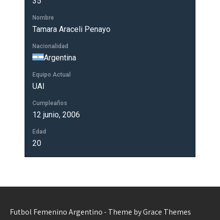
35
Nombre
Tamara Araceli Penayo
Nacionalidad
Argentina
Equipo Actual
UAI
Cumpleaños
12 junio, 2006
Edad
20
Futbol Femenino Argentino - Theme by Grace Themes