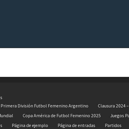
es
 Primera División Futbol Femenino Argentino
Clausura 2024 –
Mundial
Copa América de Futbol Femenino 2025
Juegos P
s
Página de ejemplo
Página de entradas
Partidos