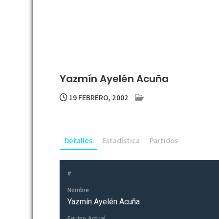
Yazmín Ayelén Acuña
19 FEBRERO, 2002
Detalles
Estadística
Partidos
#
Nombre
Yazmín Ayelén Acuña
Equipo Actual