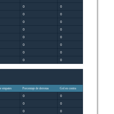
0
0
0
0
0
0
0
0
0
0
0
0
0
0
0
0
de empates
Porcentaje de derrotas
Gol en contra
0
0
0
0
0
0