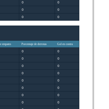
0
0
0
0
0
0
de empates
Porcentaje de derrotas
Gol en contra
0
0
0
0
0
0
0
0
0
0
0
0
0
0
0
0