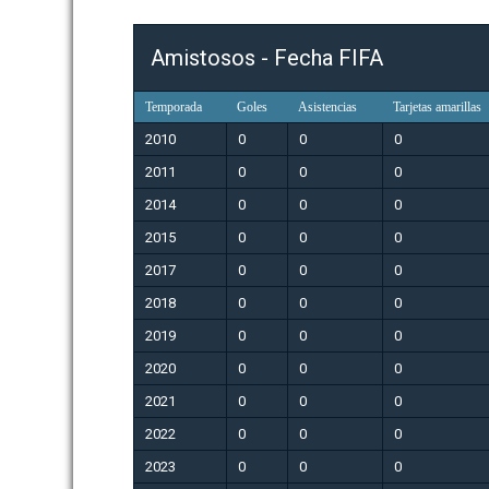
Amistosos - Fecha FIFA
Temporada
Goles
Asistencias
Tarjetas amarillas
2010
0
0
0
2011
0
0
0
2014
0
0
0
2015
0
0
0
2017
0
0
0
2018
0
0
0
2019
0
0
0
2020
0
0
0
2021
0
0
0
2022
0
0
0
2023
0
0
0