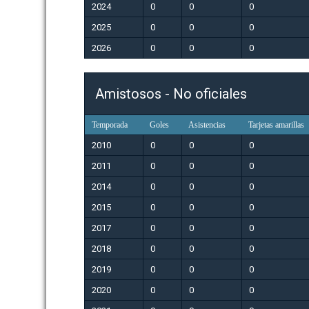
2024
0
0
0
2025
0
0
0
2026
0
0
0
Amistosos - No oficiales
Temporada
Goles
Asistencias
Tarjetas amarillas
2010
0
0
0
2011
0
0
0
2014
0
0
0
2015
0
0
0
2017
0
0
0
2018
0
0
0
2019
0
0
0
2020
0
0
0