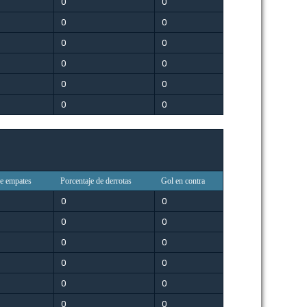
0
0
0
0
0
0
0
0
0
0
0
0
de empates
Porcentaje de derrotas
Gol en contra
0
0
0
0
0
0
0
0
0
0
0
0