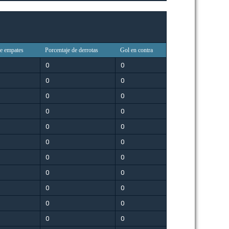
de empates
Porcentaje de derrotas
Gol en contra
0
0
0
0
0
0
0
0
0
0
0
0
0
0
0
0
0
0
0
0
0
0