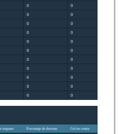
0
0
0
0
0
0
0
0
0
0
0
0
0
0
0
0
0
0
0
0
0
0
de empates
Porcentaje de derrotas
Gol en contra