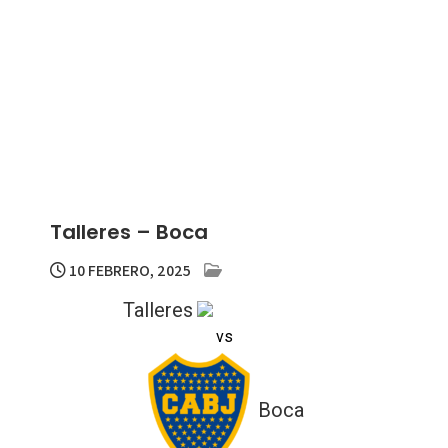
Talleres – Boca
10 FEBRERO, 2025
Talleres
vs
Boca