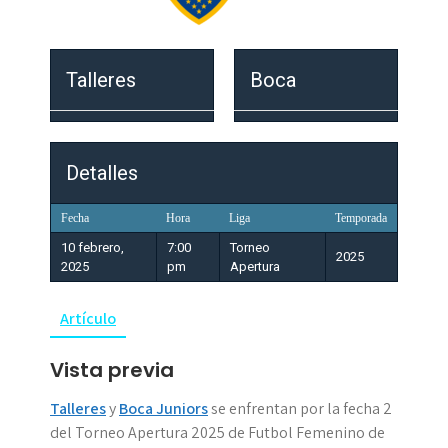
Talleres
Boca
Detalles
Fecha
Hora
Liga
Temporada
10 febrero,
7:00
Torneo
2025
2025
pm
Apertura
Artículo
Vista previa
Talleres
y
Boca Juniors
se enfrentan por la fecha 2
del Torneo Apertura 2025 de Futbol Femenino de