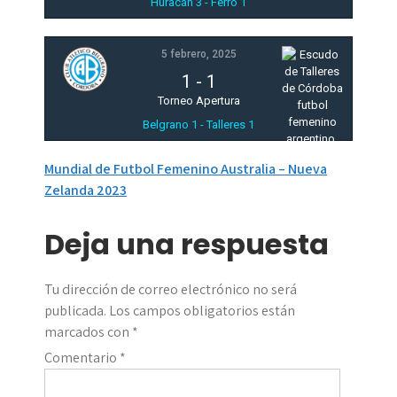
Huracán 3 - Ferro 1
5 febrero, 2025
1
-
1
Torneo Apertura
Belgrano 1 - Talleres 1
Navegación
Mundial de Futbol Femenino Australia – Nueva
Zelanda 2023
de
entradas
Deja una respuesta
Tu dirección de correo electrónico no será
publicada.
Los campos obligatorios están
marcados con
*
Comentario
*