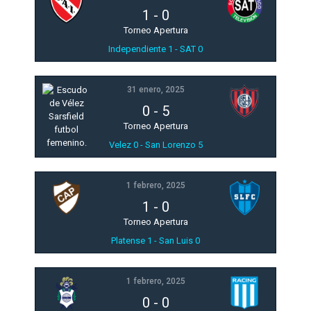
1
-
0
Torneo Apertura
Independiente 1 - SAT 0
31 enero, 2025
0
-
5
Torneo Apertura
Velez 0 - San Lorenzo 5
1 febrero, 2025
1
-
0
Torneo Apertura
Platense 1 - San Luis 0
1 febrero, 2025
0
-
0