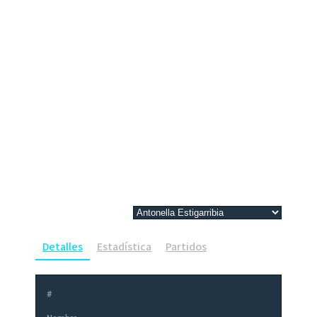
Detalles
Estadística
Partidos
#