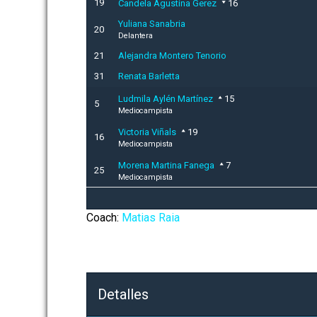
19
Candela Agustina Gerez
16
Yuliana Sanabria
20
Delantera
21
Alejandra Montero Tenorio
31
Renata Barletta
Ludmila Aylén Martínez
15
5
Mediocampista
Victoria Viñals
19
16
Mediocampista
Morena Martina Fanega
7
25
Mediocampista
Coach:
Matias Raia
Detalles