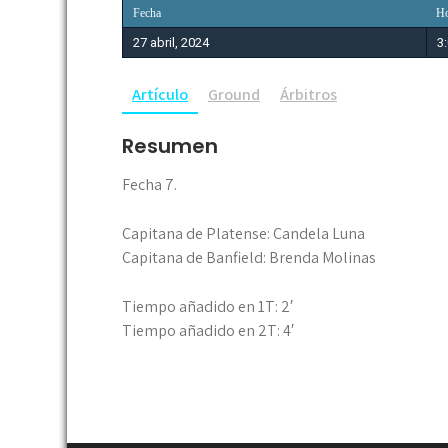
Fecha
Ho
27 abril, 2024
3
Artículo
Ground
Árbitros
Resumen
Fecha 7.
Capitana de Platense: Candela Luna
Capitana de Banfield: Brenda Molinas
Tiempo añadido en 1T: 2′
Tiempo añadido en 2T: 4′