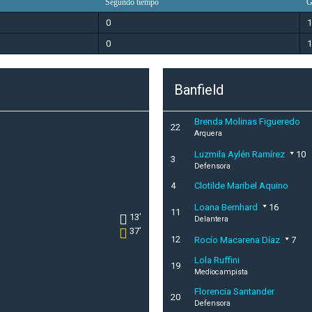
Segundo tiempo
G
0
1
0
1
Banfield
Brenda Molinas Figueredo
22
Arquera
Luzmila Aylén Ramírez
10
3
Defensora
4
Clotilde Maribel Aquino
Loana Bernhard
16
11
13'
Delantera
37'
12
Rocío Macarena Díaz
7
Lola Ruffini
19
Mediocampista
Florencia Santander
20
Defensora