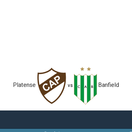
Platense
Banfield
vs