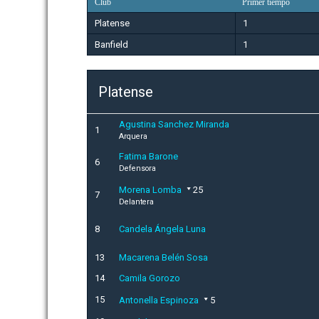
Club
Primer tiempo
Platense
1
Banfield
1
Platense
Agustina Sanchez Miranda
1
Arquera
Fatima Barone
6
Defensora
Morena Lomba
25
7
Delantera
8
Candela Ángela Luna
13
Macarena Belén Sosa
14
Camila Gorozo
15
Antonella Espinoza
5