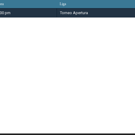
ra
Liga
:00 pm
Torneo Apertura