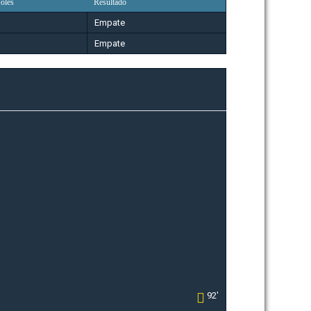
oles
Resultado
Empate
Empate
92'