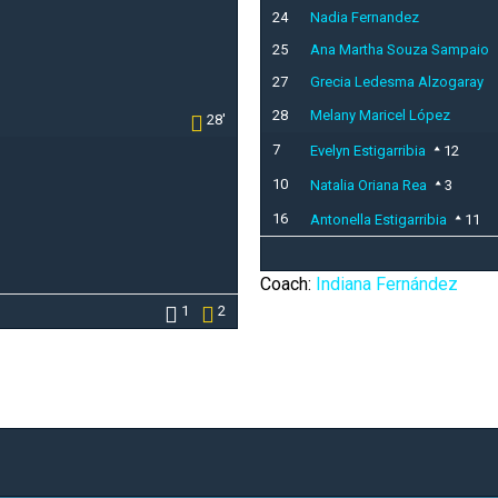
24
Nadia Fernandez
25
Ana Martha Souza Sampaio
27
Grecia Ledesma Alzogaray
28
Melany Maricel López
28'
7
Evelyn Estigarribia
12
10
Natalia Oriana Rea
3
16
Antonella Estigarribia
11
Coach:
Indiana Fernández
1
2