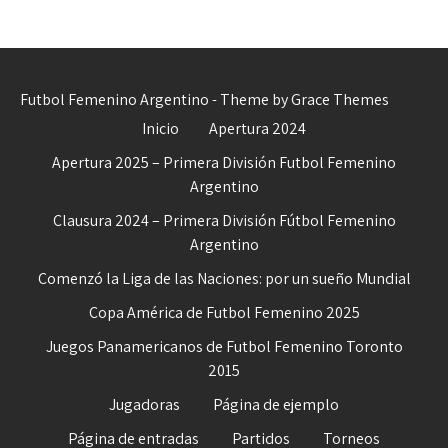
Futbol Femenino Argentino - Theme by Grace Themes
Inicio
Apertura 2024
Apertura 2025 – Primera División Futbol Femenino
Argentino
Clausura 2024 – Primera División Fútbol Femenino
Argentino
Comenzó la Liga de las Naciones: por un sueño Mundial
Copa América de Futbol Femenino 2025
Juegos Panamericanos de Futbol Femenino Toronto
2015
Jugadoras
Página de ejemplo
Página de entradas
Partidos
Torneos