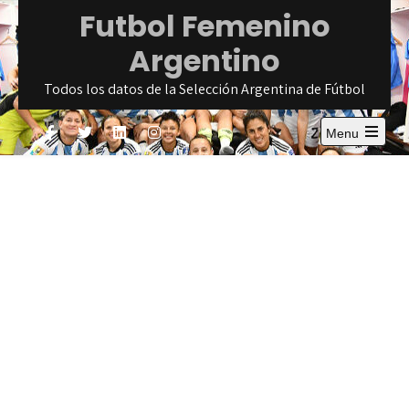
Skip
Futbol Femenino
to
Argentino
content
Todos los datos de la Selección Argentina de Fútbol
Menu
Open
the
main
menu