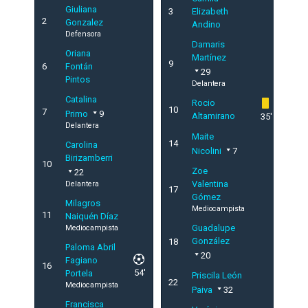
Giuliana
3
Elizabeth
2
Gonzalez
Andino
Defensora
Damaris
Oriana
Martínez
9
6
Fontán
29
Pintos
Delantera
Catalina
Rocio
10
7
Primo
9
Altamirano
35'
Delantera
Maite
14
Carolina
Nicolini
7
Birizamberri
10
Zoe
22
Valentina
Delantera
17
Gómez
Milagros
Mediocampista
11
Naiquén Díaz
Guadalupe
Mediocampista
González
18
Paloma Abril
20
Fagiano
16
54'
Portela
Priscila León
22
Mediocampista
Paiva
32
Francisca