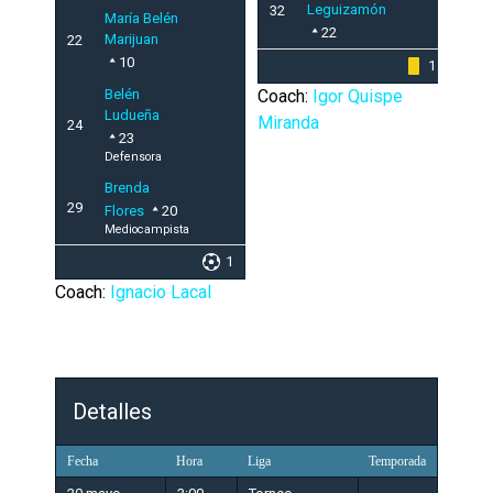
Leguizamón
32
María Belén
22
Marijuan
22
10
1
Belén
Coach:
Igor Quispe
Ludueña
Miranda
24
23
Defensora
Brenda
29
Flores
20
Mediocampista
1
Coach:
Ignacio Lacal
Detalles
Fecha
Hora
Liga
Temporada