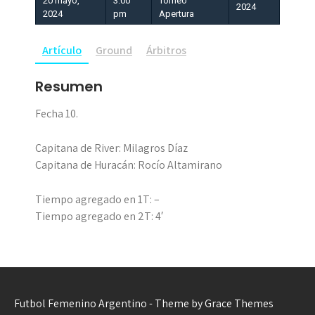
20 mayo,
3:00
Torneo
2024
2024
pm
Apertura
Artículo
Ground
Árbitros
Resumen
Fecha 10.
Capitana de River: Milagros Díaz
Capitana de Huracán: Rocío Altamirano
Tiempo agregado en 1T: –
Tiempo agregado en 2T: 4′
Futbol Femenino Argentino - Theme by Grace Themes