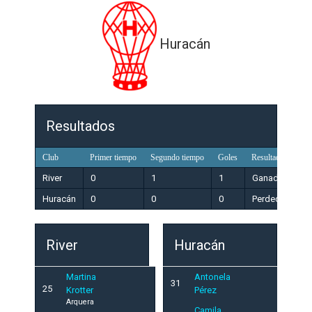
Huracán
Resultados
Club
Primer tiempo
Segundo tiempo
Goles
Resultado
River
0
1
1
Ganador
Huracán
0
0
0
Perdedor
River
Huracán
Martina
Antonela
31
25
Krotter
Pérez
Arquera
Camila