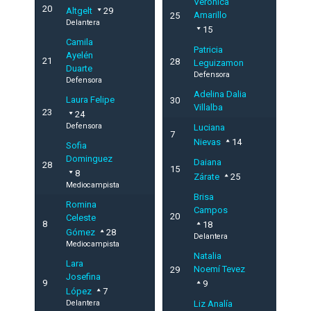
Verónica
20
Altgelt
29
Amarillo
25
Delantera
15
Camila
Patricia
Ayelén
21
28
Leguizamon
Duarte
Defensora
Defensora
Adelina Dalia
Laura Felipe
30
Villalba
23
24
Defensora
Luciana
7
Nievas
14
Sofia
Dominguez
Daiana
28
15
8
Zárate
25
Mediocampista
Brisa
Romina
Campos
20
Celeste
8
18
Gómez
28
Delantera
Mediocampista
Natalia
Lara
Noemí Tevez
29
Josefina
9
9
López
7
Delantera
Liz Analía