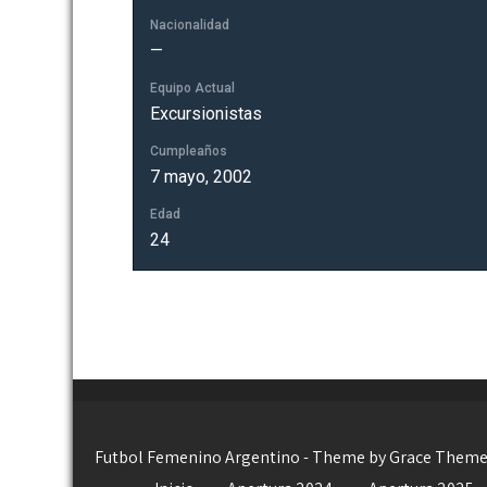
Nacionalidad
—
Equipo Actual
Excursionistas
Cumpleaños
7 mayo, 2002
Edad
24
Futbol Femenino Argentino - Theme by Grace Them