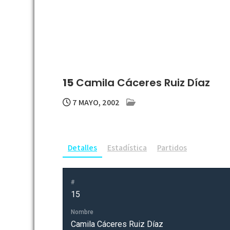
15
Camila Cáceres Ruiz Díaz
7 MAYO, 2002
Detalles
Estadística
Partidos
#
15
Nombre
Camila Cáceres Ruiz Díaz