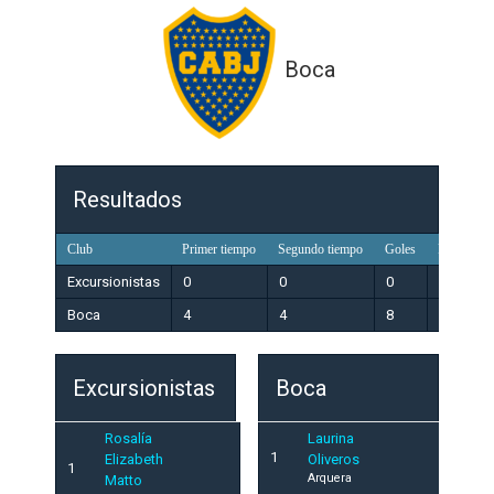
Boca
Resultados
Club
Primer tiempo
Segundo tiempo
Goles
Resultado
Excursionistas
0
0
0
Perdedo
Boca
4
4
8
Ganador
Excursionistas
Boca
Rosalía
Laurina
1
Elizabeth
Oliveros
1
Arquera
Matto