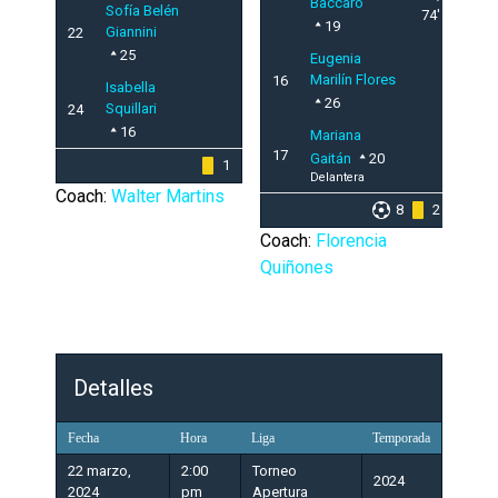
Baccaro
Sofía Belén
74'
19
Giannini
22
25
Eugenia
Marilín Flores
16
Isabella
26
Squillari
24
16
Mariana
17
Gaitán
20
1
Delantera
Coach:
Walter Martins
8
2
Coach:
Florencia
Quiñones
Detalles
Fecha
Hora
Liga
Temporada
22 marzo,
2:00
Torneo
2024
2024
pm
Apertura