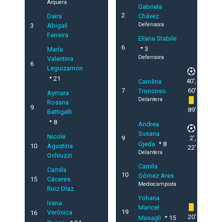
Arquera
Gabriela
2
Daira
Chávez
Defensora
3
Abigail
Ferreira
Eliana Stabile
6
3
María
Defensora
Valentina
6
Leguizamón
21
40',
Carolina
7
60'
Troncoso
Aymara
Delantera
Rosana
9
89'
Battigelli
8
Andrea
Susana
Nicole
9
2',
Ojeda
8
10
Agustina
22'
Delantera
Ochiuzzi
Camila
Camila
10
Gómez Ares
15
Cáceres
Mediocampista
Ruiz Díaz
Yohana
Ivana
Maricel
19
Verónica
16
20'
Masagli
15