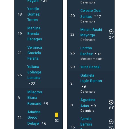
Pagani
24
Defensora
Yanella
Celeste Dos
18
Gómez
20
Santos
17
Torres
Defensora
Marilina
Miriam Anahí
19
Brenda
23
Mayorga
27'
Banegas
Defensora
Verónica
Lorena
23
Graciela
26
Benítez
16
Peralta
Mediocampista
Yuliana
29
Yuria Sasaki
Solange
25
Gabriela
Lencina
Luján Barrios
3
22
6
Milagros
Defensora
Eliana
8
Agustina
Romano
9
8
Arias
9
81'
Delantera
Ariadna
Greco
21
Camila
52'
Delayel
6
Barrios
15
70',