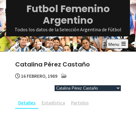
Skip
Futbol Femenino
to
Argentino
content
Todos los datos de la Selección Argentina de Fútbol
Menu
Open
the
main
Catalina Pérez Castaño
menu
16 FEBRERO, 1989
Detalles
Estadística
Partidos