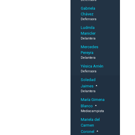
Gabriela
Chávez
Defensora
Ludmila
Manicler
Delantera
Mercedes
Pereyra
Delantera
Yésica Arrién
Defensora
Soledad
Jaimes
Delantera
María Gimena
Blanco
Mediocampista
Mariela del
Carmen
Coronel