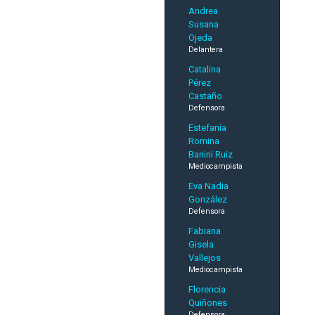
Andrea
Susana
Ojeda
Delantera
Catalina
Pérez
Castaño
Defensora
Estefanía
Romina
Banini Ruiz
Mediocampista
Eva Nadia
González
Defensora
Fabiana
Gisela
Vallejos
Mediocampista
Florencia
Quiñones
Defensora