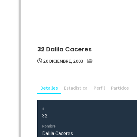
32
Dalila Caceres
20 DICIEMBRE, 2003
Detalles
Estadística
Perfil
Partidos
#
32
Nombre
Dalila Caceres