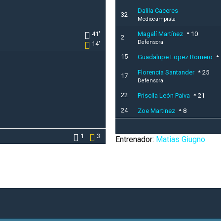
Dalila Caceres
32
Mediocampista
41'
Magalí Martínez
10
2
Defensora
14'
15
Guadalupe Lopez Romero
Florencia Santander
25
17
Defensora
22
Priscila León Paiva
21
24
Zoe Martinez
8
1
3
Entrenador:
Matias Giugno