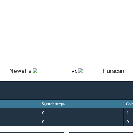
Newell’s
Huracán
vs
Segundo tiempo
Gole
0
1
0
0