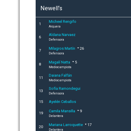
Newell’s
Micheel Rengifo
1
Arquera
Aldana Narvaez
6
Defensora
Milagros Martín
26
7
Defensora
Magalí Natta
5
8
Mediocampista
Daiana Falfán
11
Mediocampista
Sofía Ramondegui
13
Defensora
15
Ayelén Ceballos
Camila Mansilla
9
19
Delantera
Mariana Larroquette
17
20
Delantera