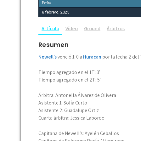
Fecha
8 febrero, 2025
Artículo
Vídeo
Ground
Árbitros
Resumen
Newell’s
venció 1-0 a
Huracan
por la fecha 2 de
Tiempo agregado en el 1T: 3′
Tiempo agregado en el 2T: 5′
Árbitra: Antonella Álvarez de Olivera
Asistente 1: Sofía Curto
Asistente 2: Guadalupe Ortiz
Cuarta árbitra: Jessica Laborde
Capitana de Newell’s: Ayelén Ceballos
Capitana de Belgrano: Rocío Altamirano