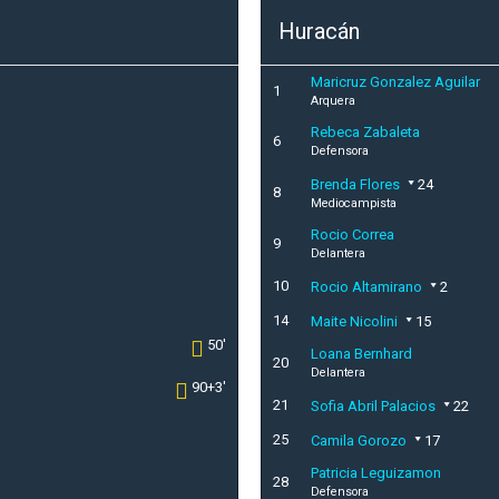
Huracán
Maricruz Gonzalez Aguilar
1
Arquera
Rebeca Zabaleta
6
Defensora
Brenda Flores
24
8
Mediocampista
Rocio Correa
9
Delantera
10
Rocio Altamirano
2
14
Maite Nicolini
15
50'
Loana Bernhard
20
Delantera
90+3'
21
Sofia Abril Palacios
22
25
Camila Gorozo
17
Patricia Leguizamon
28
Defensora