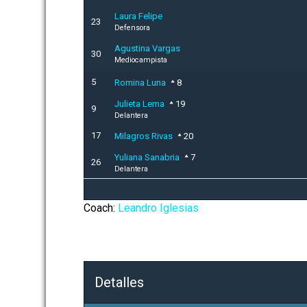
Laura Felipe
23
Defensora
Agustina Vargas
30
Mediocampista
5
Romina Luna
8
Julieta Lema
19
9
Delantera
17
Milagros Rivas
20
Yuliana Sanabria
7
26
Delantera
Coach:
Leandro Iglesias
Detalles