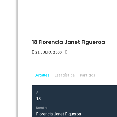
18
Florencia Janet Figueroa
21 JULIO, 2000
Detalles
Estadística
Partidos
#
18
Nombre
Florencia Janet Figueroa