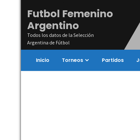
Skip
Futbol Femenino
to
content
Argentino
Todos los datos de la Selección
Argentina de Fútbol
Inicio
Torneos
Partidos
J