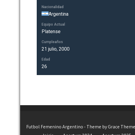
Nacionalidad
Argentina
Equipo Actual
Platense
Cumpleaños
21 julio, 2000
Edad
26
Futbol Femenino Argentino - Theme by Grace Them