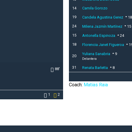
14
Camila Gorozo
19
Candela Agustina Gerez
18
24
Milena Jazmín Martínez
15
15
Antonella Espinoza
24
18
Florencia Janet Figueroa
1
Yuliana Sanabria
9
20
Delantera
31
Renata Barletta
8
88'
Coach:
Matias Raia
1
2