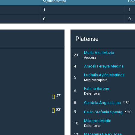
Segundo tiempo
Gole
1
1
0
0
Platense
María Azul Muzio
23
Arquera
4
Araceli Pereyra Medina
Ludmila Aylén Martínez
5
Mediocampista
Fatima Barone
6
Defensora
47'
8
Candela Ángela Luna
31
83'
9
Belén Stefanía Spenig
20
Milagros Martín
10
Defensora
13
Macarena Belén Sosa