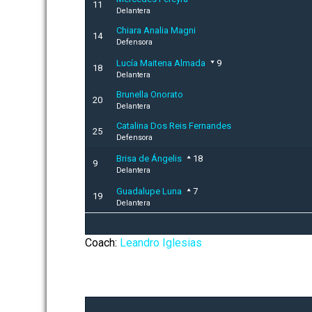
11
Delantera
Chiara Analia Magni
14
Defensora
Lucía Maitena Almada
9
18
Delantera
Brunella Onorato
20
Delantera
Catalina Dos Reis Fernandes
25
Defensora
Brisa de Ángelis
18
9
Delantera
Guadalupe Luna
7
19
Delantera
Coach:
Leandro Iglesias