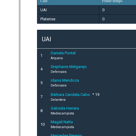
Club
Primer tiempo
UAI
0
Platense
0
UAI
Daniela Pontel
1
Arquera
Stephanie Melgarejo
4
Defensora
Idanis Mendoza
5
Defensora
Bárbara Candela Calvo
19
7
Delantera
Gabriela Herrera
8
Mediocampista
Magalí Natta
10
Mediocampista
Mercedes Pereyra